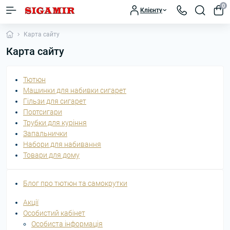
0
Клієнту
Карта сайту
Карта сайту
Тютюн
Машинки для набивки сигарет
Гільзи для сигарет
Портсигари
Трубки для куріння
Запальнички
Набори для набивання
Товари для дому
Блог про тютюн та самокрутки
Акції
Особистий кабінет
Особиста інформація