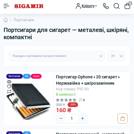
0
Клієнту
Портсигари
Портсигари для сигарет — металеві, шкіряні,
компактні
Портсигар Ophone ▪ 20 сигарет ▪
Бестселер
Хіт
Акція
Нержавійка + шкірозамінник
Код товару: PR7-83
В наявності
0
200 ₴
-20%
160 ₴
Бестселер
Хіт