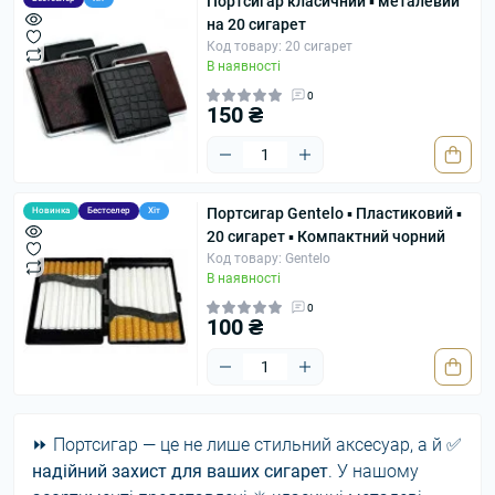
Портсигар класичний ▪ металевий
на 20 сигарет
Код товару: 20 сигарет
В наявності
0
150 ₴
Портсигар Gentelo ▪ Пластиковий ▪
Новинка
Бестселер
Хіт
20 сигарет ▪ Компактний чорний
Код товару: Gentelo
В наявності
0
100 ₴
⏩ Портсигар — це не лише стильний аксесуар, а й ✅
надійний захист для ваших сигарет
. У нашому