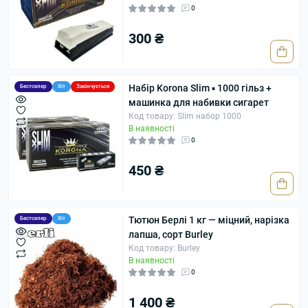
0
300 ₴
Набір Korona Slim ▪ 1000 гільз +
Бестселер
Хіт
Закінчується
машинка для набивки сигарет
Код товару: Slim набор 1000
В наявності
0
450 ₴
Тютюн Берлі 1 кг — міцний, нарізка
Бестселер
Хіт
лапша, сорт Burley
Код товару: Burley
В наявності
0
1 400 ₴