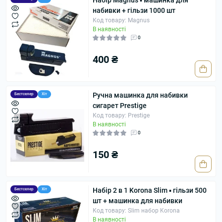
Набір Magnus ▪ машинка для
набивки + гільзи 1000 шт
Код товару: Magnus
В наявності
0
400 ₴
Ручна машинка для набивки
Бестселер
Хіт
сигарет Prestige
Код товару: Prestige
В наявності
0
150 ₴
Набір 2 в 1 Korona Slim ▪ гільзи 500
Бестселер
Хіт
шт + машинка для набивки
Код товару: Slim набор Korona
В наявності