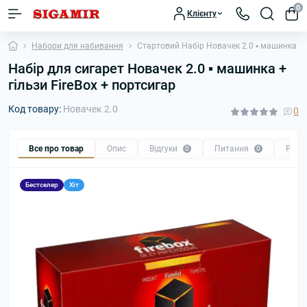
0
Клієнту
Набори для набивання
Стартовий Набір Новачек 2.0 ▪ машинка + г
Набір для сигарет Новачек 2.0 ▪ машинка +
гільзи FireBox + портсигар
Код товару:
Новачек 2.0
0
Все про товар
Опис
Відгуки
Питання
Реко
0
0
Бестселер
Хіт