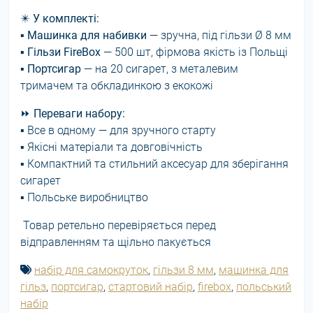
✴️
У комплекті:
▪
Машинка для набивки
— зручна, під гільзи Ø 8 мм
▪
Гільзи FireBox
— 500 шт, фірмова якість із Польщі
▪
Портсигар
— на 20 сигарет, з металевим
тримачем та обкладинкою з екокожі
⏩
Переваги набору:
▪ Все в одному — для зручного старту
▪ Якісні матеріали та довговічність
▪ Компактний та стильний аксесуар для зберігання
сигарет
▪ Польське виробництво
Товар ретельно перевіряється перед
відправленням та щільно пакується
набір для самокруток
,
гільзи 8 мм
,
машинка для
гільз
,
портсигар
,
стартовий набір
,
firebox
,
польський
набір