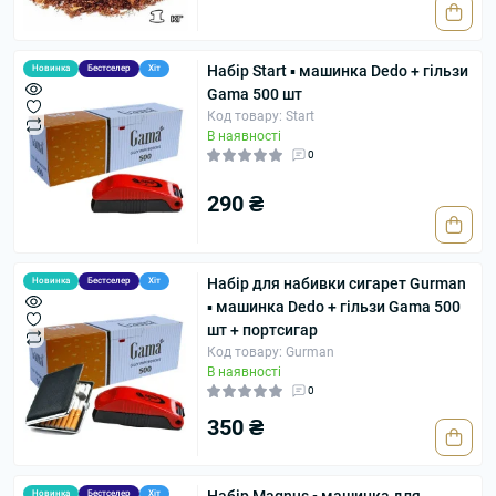
Набір Start ▪ машинка Dedo + гільзи
Новинка
Бестселер
Хіт
Gama 500 шт
Код товару: Start
В наявності
0
290 ₴
Набір для набивки сигарет Gurman
Новинка
Бестселер
Хіт
▪ машинка Dedo + гільзи Gama 500
шт + портсигар
Код товару: Gurman
В наявності
0
350 ₴
Новинка
Бестселер
Хіт