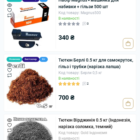
Набір Magnus ▪ машинка для
набивки + гільзи 500 шт
Код товару: Magnus500
В наявності
0
340 ₴
Тютюн Берлі 0.5 кг для самокруток,
Новинка
Бестселер
Хіт
гільз і трубки (нарізка лапша)
Код товару: Берли 0,5 кг
В наявності
2
700 ₴
Тютюн Вірджинія 0.5 кг (Індонезія,
нарізка соломка, темний)
Код товару: Gold Індонезия
В наявності