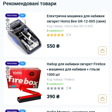
Рекомендовані товари
Електрична машинка для набивки
Бестселер
Хіт
сигарет Horns Bee GR-12-005 (синя)
Код товару: Horns Bee GR-12-005
В наявності
1
550 ₴
Набор для набивки сигарет Firebox
Бестселер
Хіт
▪ машинка для набивки + гільзи
1000 шт
Код товару: Firebox
В наявності
0
390 ₴
Бестселер
Хіт