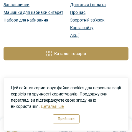
Запальнички
Доставка і оплата
Машинки для набивки сигарет
Про нас
Набори для набивання
Зворотній зв'язок
Карта сайту
Акції
Каталог товарів
Цей сайт використовує файли cookies для персоналізації
SigaMir –магазин сигаретных аксессуаров © 2026
сервісів та зручності користувачів. Продовжуючи
перегляд, ви підтверджуєте свою згоду на їх
використання.
Детальніше
Прийняти
0
0
Каталог
Головна
Закладки
Порівняти
Контакти