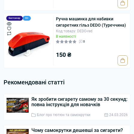
Ручна машинка для набивки
Бестселер
Хіт
сигаретних гільз DEDO (Туреччина)
Код товару: DEDO-red
В наявності
0
150 ₴
Рекомендовані статті
Як зробити сигарету самому за 30 секунд:
повна інструкція для новачків
Блог про тютюн та самокрутки
24.03.2026
Чому самокрутки дешевші за сигарети?