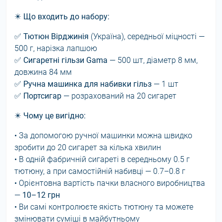
✴️
Що входить до набору:
✅
Тютюн Вірджинія
(Україна), середньої міцності —
500 г, нарізка лапшою
✅
Сигаретні гільзи Gama
— 500 шт, діаметр 8 мм,
довжина 84 мм
✅
Ручна машинка для набивки гільз
— 1 шт
✅
Портсигар
— розрахований на 20 сигарет
✴️
Чому це вигідно:
• За допомогою ручної машинки можна швидко
зробити до 20 сигарет за кілька хвилин
• В одній фабричній сигареті в середньому 0.5 г
тютюну, а при самостійній набивці — 0.7–0.8 г
• Орієнтовна вартість пачки власного виробництва
—
10–12 грн
• Ви самі контролюєте якість тютюну та можете
змінювати суміші в майбутньому