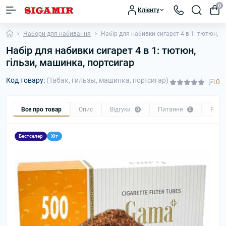
0
Клієнту
Набори для набивання
Набір для набивки сигарет 4 в 1: тютюн, г
Набір для набивки сигарет 4 в 1: тютюн,
гільзи, машинка, портсигар
Код товару:
(Табак, гильзы, машинка, портсигар)
0
Все про товар
Опис
Відгуки
Питання
Реко
0
0
Бестселер
Хіт