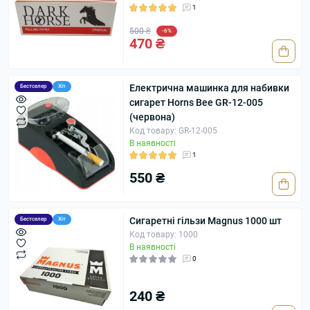
1
500 ₴
-6%
470 ₴
Електрична машинка для набивки
Бестселер
Хіт
сигарет Horns Bee GR-12-005
(червона)
Код товару: GR-12-005
В наявності
1
550 ₴
Сигаретні гільзи Magnus 1000 шт
Бестселер
Хіт
Код товару: 1000
В наявності
0
240 ₴