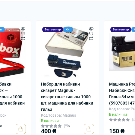
ит
Бестселлер
Хит
Бестселлер
абивки
Набор для набивки
Машинка Pre
ox —
сигарет Magnus -
Набивки Си
ильзы 1000
сигаретные гильзы 1000
Гильз 84 мм
для набивки
шт, машинка для набивки
(5907803147
гильз
Код товара: Pr
В наличии
ebox
Код товара: Magnus
В наличии
0
0
400 ₴
150 ₴