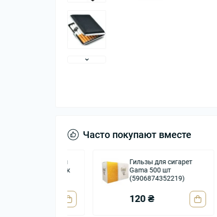
Часто покупают вместе
ерли крепкий
Гильзы для сигарет
для самокруток
Gama 500 шт
а лапша)
(5906874352219)
120 ₴