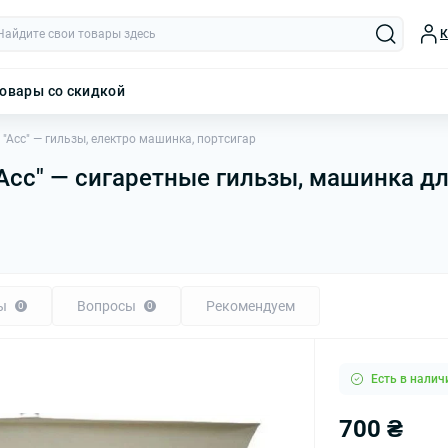
К
овары со скидкой
"Асс" — гильзы, електро машинка, портсигар
Асс" — сигаретные гильзы, машинка дл
ы
Вопросы
Рекомендуем
0
0
Есть в налич
700 ₴