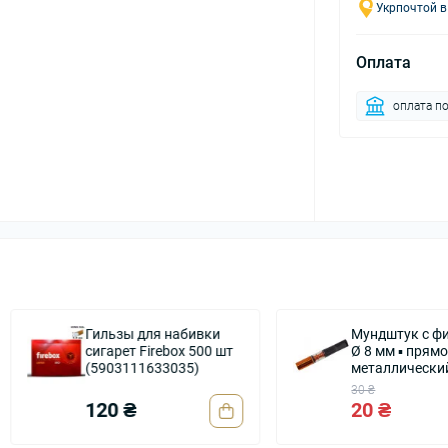
Укрпочтой в
Оплата
оплата по
Гильзы для набивки
Мундштук с фильтром 
сигарет Firebox 500 шт
Ø 8 мм ▪ прямой
(5903111633035)
металлический
30 ₴
120 ₴
20 ₴