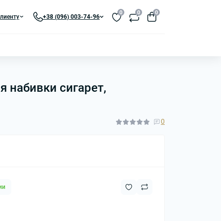
0
0
0
лиенту
+38 (096) 003-74-96
я набивки сигарет,
0
ии