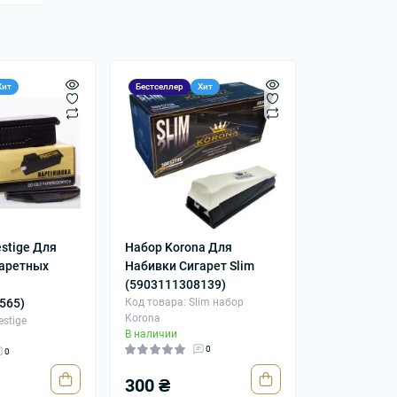
Хит
Бестселлер
Хит
stige Для
Набор Korona Для
гаретных
Набивки Сигарет Slim
(5903111308139)
565)
Код товара: Slim набор
Korona
estige
В наличии
0
0
300 ₴