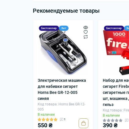
Рекомендуемые товары
Бестселлер
Хит
Бестселлер
Х
Электрическая машинка
Набор для н
для набивки сигарет
сигарет Fireb
Horns Bee GR-12-005
сигаретные г
синяя
шт, машинка 
Код товара: Horns Bee GR-12-
гильз
005
Код товара: Fir
В наличии
В наличии
1
550 ₴
390 ₴