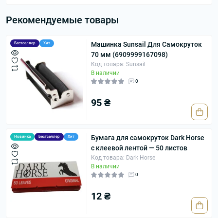
Рекомендуемые товары
Машинка Sunsail Для Самокруток
Бестселлер
Хит
70 мм (6909999167098)
Код товара: Sunsail
В наличии
0
95 ₴
Бумага для самокруток Dark Horse
Новинка
Бестселлер
Хит
с клеевой лентой — 50 листов
Код товара: Dark Horse
В наличии
0
12 ₴