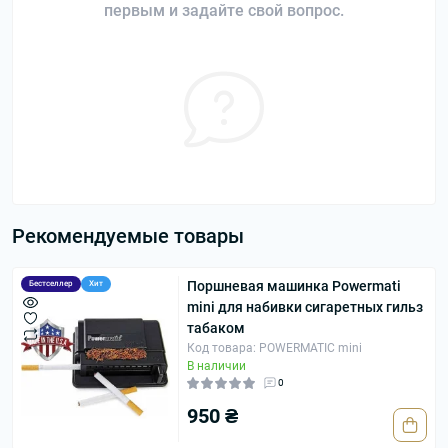
первым и задайте свой вопрос.
Рекомендуемые товары
Поршневая машинка Powermati
Бестселлер
Хит
mini для набивки сигаретных гильз
табаком
Код товара: POWERMATIC mini
В наличии
0
950 ₴