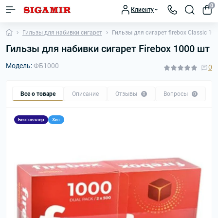
0
Клиенту
Гильзы для набивки сигарет
Гильзы для сигарет firebox Classic 1
Гильзы для набивки сигарет Firebox 1000 шт
Модель:
ФБ1000
0
Все о товаре
Описание
Отзывы
Вопросы
Р
0
0
Бестселлер
Хит